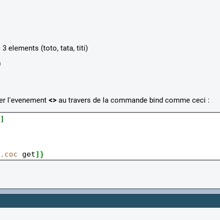
 elements (toto, tata, titi)
)
iser l'evenement
<
>
au travers de la commande bind comme ceci :
]
.coc
 get
]}