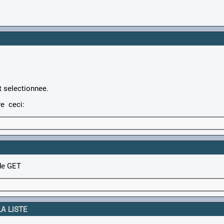
t selectionnee.
re ceci:
nde GET
A LISTE