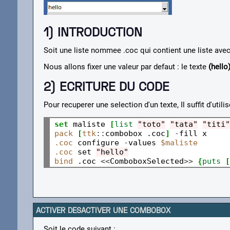
1) INTRODUCTION
Soit une liste nommee .coc qui contient une liste avec 3
Nous allons fixer une valeur par defaut : le texte
(hello
2) ECRITURE DU CODE
Pour recuperer une selection d'un texte, Il suffit d'util
set
 maliste 
[
list
"toto"
"tata"
"titi"
pack
[
ttk
::
combobox .coc
]
-
.coc
 configure 
-
values 
$maliste
.coc
 set 
"hello"
bind
 .coc 
<<
ComboboxSelected
>>
{
puts
[
ACTIVER DESACTIVER UNE COMBOBOX
Soit le code suivant :