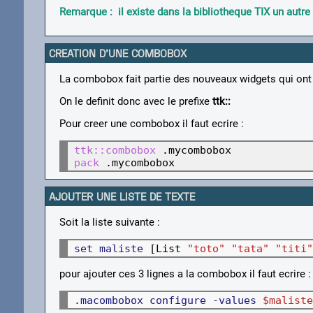
Remarque : il existe dans la bibliotheque TIX un autr
CREATION D'UNE COMBOBOX
La combobox fait partie des nouveaux widgets qui ont et
On le definit donc avec le prefixe
ttk::
Pour creer une combobox il faut ecrire :
ttk::combobox
pack
 .mycombobox
AJOUTER UNE LISTE DE TEXTE
Soit la liste suivante :
set maliste
 [List 
"toto" "tata" "titi"
pour ajouter ces 3 lignes a la combobox il faut ecrire :
.macombobox configure -values 
$maliste