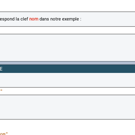
espond la clef
nom
dans notre exemple :
E
"
om"