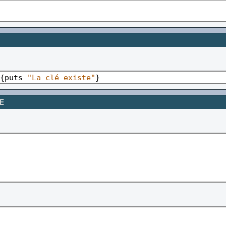
{puts 
"La clé existe"
E