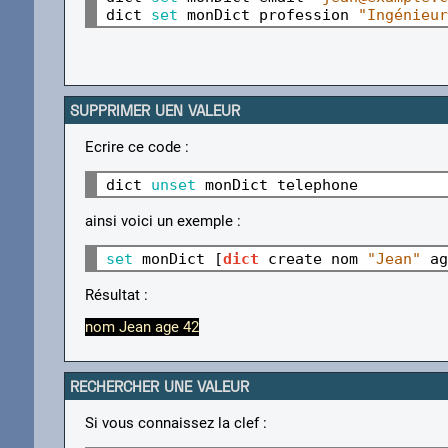
dict 
set 
monDict profession 
"Ingénieur
SUPPRIMER UEN VALEUR
Ecrire ce code :
dict 
unset 
ainsi voici un exemple :
set 
monDict [
dict
 create nom 
"Jean"
 ag
Résultat :
nom Jean age 42
RECHERCHER UNE VALEUR
Si vous connaissez la clef :