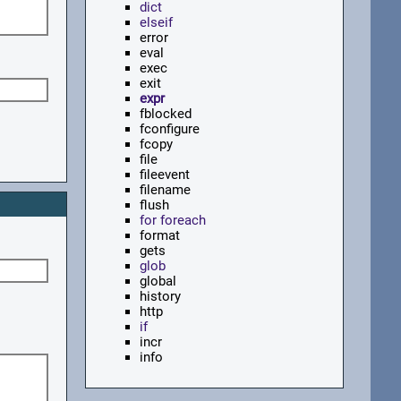
dict
elseif
error
eval
exec
exit
expr
fblocked
fconfigure
fcopy
file
fileevent
filename
flush
for foreach
format
gets
glob
global
history
http
if
incr
info