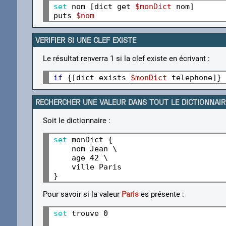
set 
nom [dict get 
$monDict
 nom]

puts 
$nom
VERIFIER SI UNE CLEF EXISTE
Le résultat renverra 1 si la clef existe en écrivant :
if
 {[dict exists 
$monDict
 telephone]} 
RECHERCHER UNE VALEUR DANS TOUT LE DICTIONNAIR
Soit le dictionnaire :
set 
monDict {

    nom Jean \

    age 42 \

    ville Paris

Pour savoir si la valeur
Paris
es présente :
set 
trouve 0
