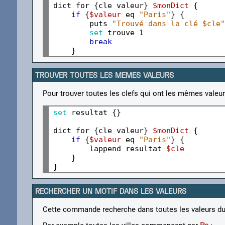
dict for {cle valeur} 
$monDict
 {

if
 {
$valeur
 eq 
"Paris"
} {

        puts 
"Trouvé dans la clé $cle"
set 
trouve 1

break
TROUVER TOUTES LES MEMES VALEURS
Pour trouver toutes les clefs qui ont les mêmes valeur
set 
resultat {}

dict for {cle valeur} 
$monDict
 {

if
 {
$valeur
 eq 
"Paris"
} {

        lappend resultat 
$cle
    }

RECHERCHER UN MOTIF DANS LES VALEURS
Cette commande recherche dans toutes les valeurs du 