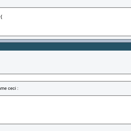
{

e ceci :