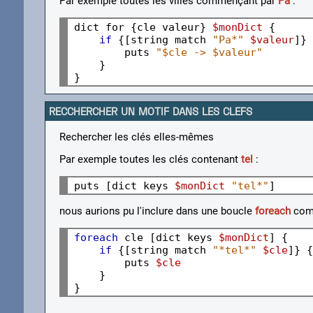
Par exemple toutes les villes commençant par
Pa
:
dict for {cle valeur} 
$monDict
 {

if
 {[string match 
"Pa*"
$valeur
]} 
        puts 
"$cle -> $valeur"
    }

RECCHERCHER UN MOTIF DANS LES CLEFS
Rechercher les clés elles-mêmes
Par exemple toutes les clés contenant
tel
:
puts [dict keys 
$monDict
"tel*"
nous aurions pu l'inclure dans une boucle
foreach
comm
foreach 
cle [dict keys 
$monDict
] {

if
 {[string match 
"*tel*"
$cle
]} {

        puts 
$cle
    }
