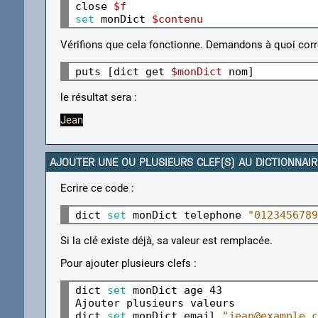
close 
$f
set 
monDict 
$contenu
Vérifions que cela fonctionne. Demandons à quoi corr
puts [dict get 
$monDict
le résultat sera :
Jean
AJOUTER UNE OU PLUSIEURS CLEF(S) AU DICTIONNAIR
Ecrire ce code :
dict 
set 
monDict telephone 
"0123456789
Si la clé existe déjà, sa valeur est remplacée.
Pour ajouter plusieurs clefs :
dict 
set 
monDict age 43

Ajouter plusieurs valeurs

dict 
set 
monDict email 
"jean@example.c