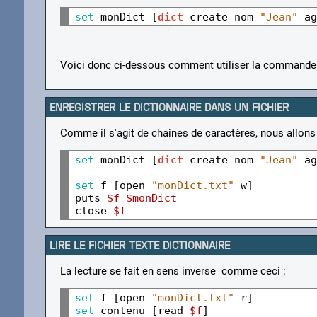
set 
monDict [
dict
 create nom 
"Jean"
 ag
Voici donc ci-dessous comment utiliser la commande 
ENREGISTRER LE DICTIONNAIRE DANS UN FICHIER
Comme il s'agit de chaines de caractères, nous allons l
set 
monDict [
dict
 create nom 
"Jean"
 ag
set 
f [open 
"monDict.txt"
 w]

puts 
$f
$monDict
close 
$f
LIRE LE FICHIER TEXTE DICTIONNAIRE
La lecture se fait en sens inverse comme ceci :
set 
f [open 
"monDict.txt"
set 
contenu [read 
$f
]
