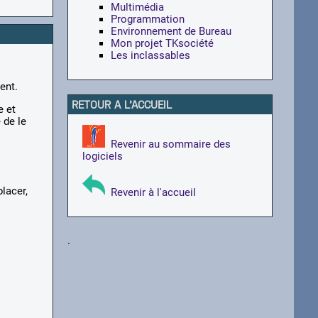
Multimédia
Programmation
Environnement de Bureau
Mon projet TKsociété
Les inclassables
ent.
RETOUR A L'ACCUEIL
e et
 de le
Revenir au sommaire des
logiciels
lacer,
Revenir à l'accueil
.