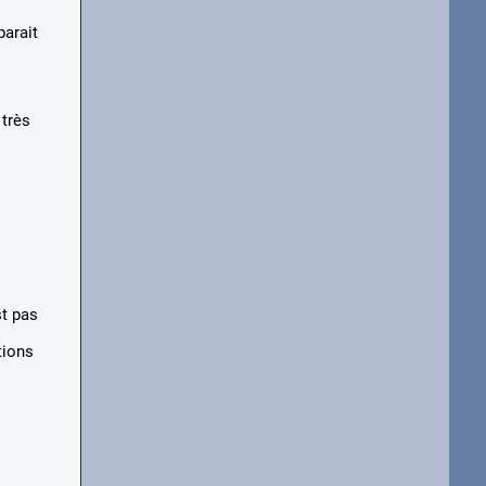
parait
 très
st pas
tions