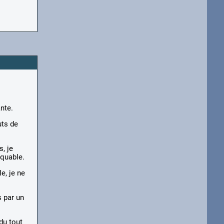
nte.
uts de
s, je
rquable.
e, je ne
s par un
 du tout