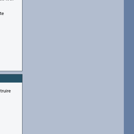
tte
truire