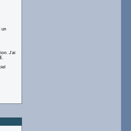
z un
ion. J'ai
E.
iel