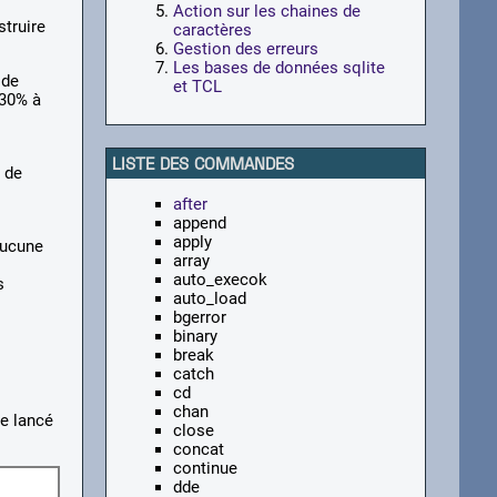
Action sur les chaines de
struire
caractères
Gestion des erreurs
Les bases de données sqlite
 de
et TCL
/30% à
LISTE DES COMMANDES
 de
after
append
apply
aucune
array
auto_execok
s
auto_load
bgerror
binary
break
catch
cd
chan
re lancé
close
concat
continue
dde