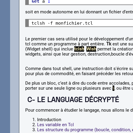
set
 a 
1
soit en mode autonome en lui donnant un fichier d’ent
Le premier cas sera utilisé pour le développement d’u
tcl comme un programme à part entière.
Tk
est une s
(Widget shell) qui inclue
tclsh
.
Wish
permet la création
widgets, ainsi que leur gestion, destruction,boucle d'é
Comme dans tout shell, une instruction doit s'écrire s
pour plus de commodité, en faisant précéder les retou
De plus un bloc, c’est à dire du code entre accolades, p
porter sur une seule ligne ou plusieurs avec
\
, ou être 
C- LE LANGUAGE DÉCRYPTÉ
Pour commencer à étudier le langage, nous allons le div
Introduction
Les variable en Tcl
Les structure du programme (boucle, condition, e