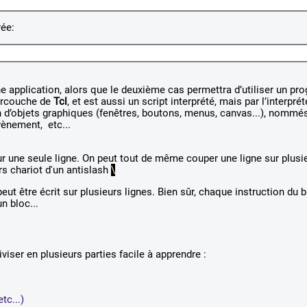
rée:
ne application, alors que le deuxième cas permettra d’utiliser un p
urcouche de
Tcl
, et est aussi un script interprété, mais par l’interpré
 d’objets graphiques (fenêtres, boutons, menus, canvas...), nommé
vènement, etc...
ur une seule ligne. On peut tout de même couper une ligne sur plusi
rs chariot d'un antislash
\
eut être écrit sur plusieurs lignes. Bien sûr, chaque instruction du b
un bloc...
iser en plusieurs parties facile à apprendre :
tc...)