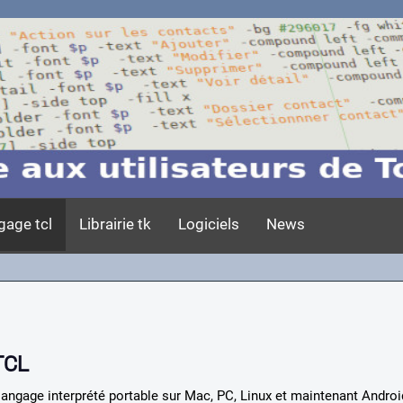
gage tcl
Librairie tk
Logiciels
News
TCL
langage interprété portable sur Mac, PC, Linux et maintenant Androi