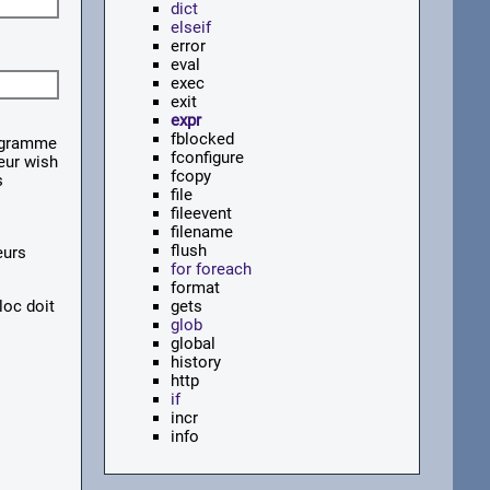
dict
elseif
error
eval
exec
exit
expr
fblocked
rogramme
fconfigure
teur wish
fcopy
s
file
fileevent
filename
flush
eurs
for foreach
format
loc doit
gets
glob
global
history
http
if
incr
info