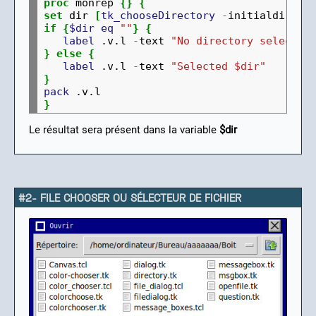
proc
 monrep 
{}
{
set
 dir 
[
tk_chooseDirectory
-
initialdir 
~
if
{
$dir
eq
""
}
{
label
 .v.l 
-
text 
"No directory selected
}
else
{
label
 .v.l 
-
text 
"Selected $dir"
}
pack
}
Le résultat sera présent dans la variable
$dir
#2- FILE CHOOSER OU SÉLECTEUR DE FICHIER