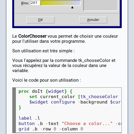
Le
ColorChooser
vous permet de choisir une couleur
pour l'utiliser dans votre programme.
Son utilisation est très simple :
Vous l'appelez par la commande tk_chooseColor et
vous récupérez la valeur de la couleur dans une
variable.
Voici le code pour son utilisation :
proc
 doIt 
{
widget
}
{
set
 current_color 
[
tk_chooseColor
-
tit
$widget
configure
-
background 
$current
}
label
button
 .b 
-
text 
"Choose a color..."
-
comma
grid
 .b 
-
row 
0
-
column 
0