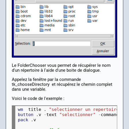
Le FolderChooser vous permet de récupérer le nom
d'un répertoire à l'aide d'une boite de dialogue.
Appelez la fenêtre par la commande
tk_chooseDirectory et récupérez le chemin complet
dans une variable.
Voici le code de l'exemple :
wm
  title . 
"selectionner un repertoire"
button
 .v 
-
text 
"selectionner"
-
command 
{
m
pack
 .v
