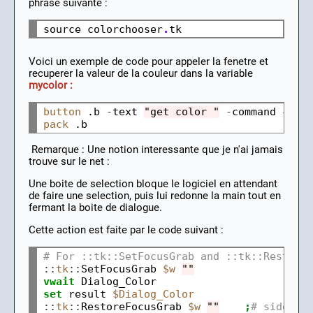
phrase suivante :
source colorchooser
.
Voici un exemple de code pour appeler la fenetre et
recuperer la valeur de la couleur dans la variable
mycolor :
button
 .b 
-
text 
"get color "
-
command 
{set
pack
Remarque : Une notion interessante que je n'ai jamais
trouve sur le net :
Une boite de selection bloque le logiciel en attendant
de faire une selection, puis lui redonne la main tout en
fermant la boite de dialogue.
Cette action est faite par le code suivant :
# For ::tk::SetFocusGrab and ::tk::Restore
::
tk
::
SetFocusGrab 
$w
""
vwait
set
 result 
$Dialog_Color
::
tk
::
RestoreFocusGrab 
$w
""
;
# side ef