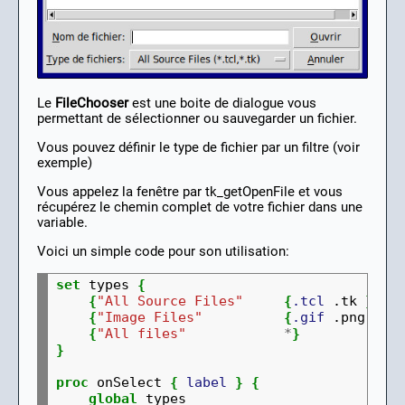
Le
FileChooser
est une boite de dialogue vous
permettant de sélectionner ou sauvegarder un fichier.
Vous pouvez définir le type de fichier par un filtre (voir
exemple)
Vous appelez la fenêtre par tk_getOpenFile et vous
récupérez le chemin complet de votre fichier dans une
variable.
Voici un simple code pour son utilisation:
set
 types 
{
{
"All Source Files"
{
.tcl
 .tk 
}
}
{
"Image Files"
{
.gif
 .png .jp
{
"All files"
*
}
}
proc
 onSelect 
{
label
}
{
global
 types   
