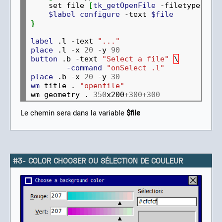
    set file 
[
tk_getOpenFile
-
filetypes 
$t
$label
configure
-
text 
$file
}
label
 .l 
-
text 
"..."
place
 .l 
-
x 
20
-
y 
90
button
 .b 
-
text 
"Select a file"
\
-command
"onSelect .l"
place
 .b 
-
x 
20
-
y 
30
wm
 title . 
"openfile"
wm geometry . 
350
x200
+300+300
Le chemin sera dans la variable
$file
#3- COLOR CHOOSER OU SÉLECTION DE COULEUR