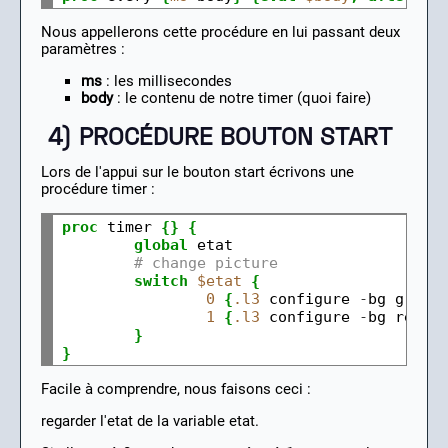
Nous appellerons cette procédure en lui passant deux
paramètres :
ms
: les millisecondes
body
: le contenu de notre timer (quoi faire)
4) PROCÉDURE BOUTON START
Lors de l'appui sur le bouton start écrivons une
procédure timer :
proc
 timer 
{}
{
global
 etat

# change picture
switch
$etat
{
0
{
.l3
 configure 
-
bg green
1
{
.l3
 configure 
-
bg red
;
}
}
Facile à comprendre, nous faisons ceci :
regarder l'etat de la variable etat.