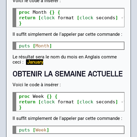
Voici le code à insérer :
proc
 Month 
{}
{
return
[
clock
 format 
[
clock
 seconds
]
-
form
}
Il suffit simplement de l'appeler par cette commande :
puts
[
Month
]
Le résultat sera le nom du mois en Anglais comme
ceci :
January
OBTENIR LA SEMAINE ACTUELLE
Voici le code à insérer :
proc
 Week 
{}
{
return
[
clock
 format 
[
clock
 seconds
]
-
form
}
Il suffit simplement de l'appeler par cette commande :
puts
[
Week
]