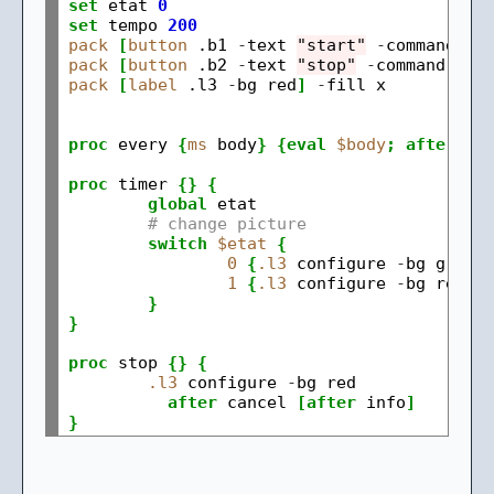
set
 etat 
0
set
 tempo 
200
pack
[
button
 .b1 
-
text 
"start"
-
command 
{
e
pack
[
button
 .b2 
-
text 
"stop"
-
command 
{
st
pack
[
label
 .l3 
-
bg red
]
-
fill x

proc
 every 
{
ms
 body
}
{eval
$body
;
after
$m
proc
 timer 
{}
{
global
 etat

# change picture
switch
$etat
{
0
{
.l3
 configure 
-
bg green
1
{
.l3
 configure 
-
bg red
;
}
}
proc
 stop 
{}
{
.l3
 configure 
-
bg red

after
 cancel 
[after
 info
]
}