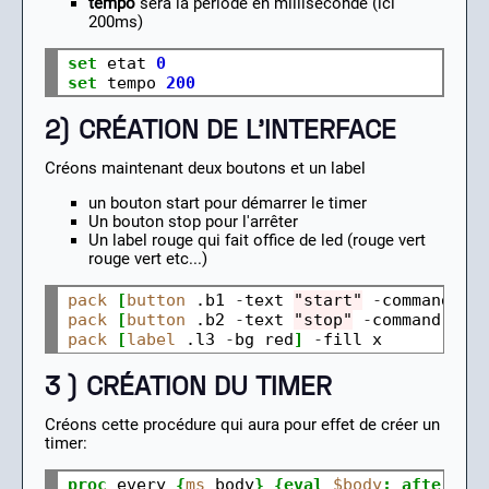
tempo
sera la période en milliseconde (ici
200ms)
set
 etat 
0
set
 tempo 
200
2) CRÉATION DE L'INTERFACE
Créons maintenant deux boutons et un label
un bouton start pour démarrer le timer
Un bouton stop pour l'arrêter
Un label rouge qui fait office de led (rouge vert
rouge vert etc...)
pack
[
button
 .b1 
-
text 
"start"
-
command 
{
e
pack
[
button
 .b2 
-
text 
"stop"
-
command 
{
st
pack
[
label
 .l3 
-
bg red
]
-
3 ) CRÉATION DU TIMER
Créons cette procédure qui aura pour effet de créer un
timer:
proc
 every 
{
ms
 body
}
{eval
$body
;
after
$m