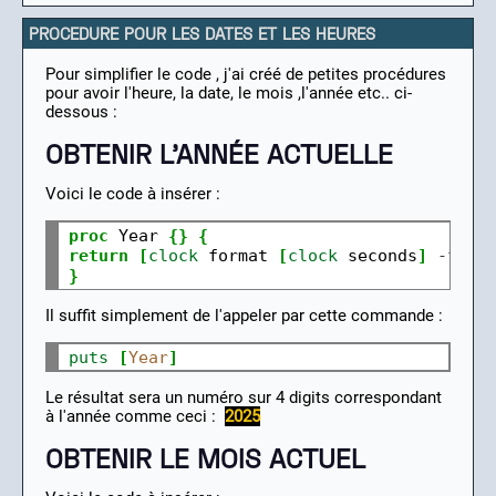
PROCEDURE POUR LES DATES ET LES HEURES
Pour simplifier le code , j'ai créé de petites procédures
pour avoir l'heure, la date, le mois ,l'année etc.. ci-
dessous :
OBTENIR L'ANNÉE ACTUELLE
Voici le code à insérer :
proc
 Year 
{}
{
return
[
clock
 format 
[
clock
 seconds
]
-
form
}
Il suffit simplement de l'appeler par cette commande :
puts
[
Year
]
Le résultat sera un numéro sur 4 digits correspondant
à l'année comme ceci :
2025
OBTENIR LE MOIS ACTUEL