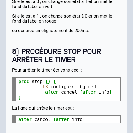
Si elle est à 0 , on change son état à 1 et on met le
fond du label en vert
Si elle est à 1 , on change son état à 0 et on met le
fond du label en rouge
ce qui crée un clignotement de 200ms.
5) PROCÉDURE STOP POUR
ARRÊTER LE TIMER
Pour arrêter le timer écrivons ceci :
proc
 stop 
{}
{
.l3
 configure 
-
bg red

after
 cancel 
[after
 info
]
}
La ligne qui arrête le timer est :
after
 cancel 
[after
 info
]