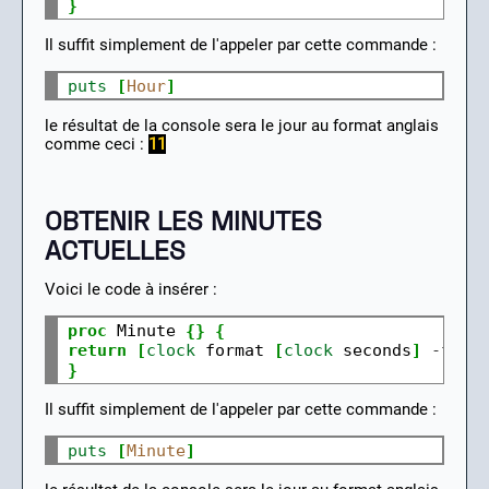
}
Il suffit simplement de l'appeler par cette commande :
puts
[
Hour
]
le résultat de la console sera le jour au format anglais
comme ceci :
11
OBTENIR LES MINUTES
ACTUELLES
Voici le code à insérer :
proc
 Minute 
{}
{
return
[
clock
 format 
[
clock
 seconds
]
-
form
}
Il suffit simplement de l'appeler par cette commande :
puts
[
Minute
]