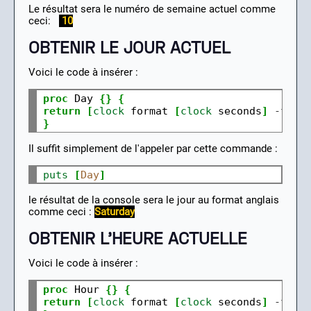
Le résultat sera le numéro de semaine actuel comme
ceci:
10
OBTENIR LE JOUR ACTUEL
Voici le code à insérer :
proc
 Day 
{}
{
return
[
clock
 format 
[
clock
 seconds
]
-
form
}
Il suffit simplement de l'appeler par cette commande :
puts
[
Day
]
le résultat de la console sera le jour au format anglais
comme ceci :
Saturday
OBTENIR L'HEURE ACTUELLE
Voici le code à insérer :
proc
 Hour 
{}
{
return
[
clock
 format 
[
clock
 seconds
]
-
form