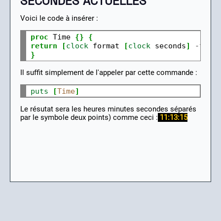
SECONDES ACTUELLES
Voici le code à insérer :
proc
 Time 
{}
{
return
[
clock
 format 
[
clock
 seconds
]
-
form
}
Il suffit simplement de l'appeler par cette commande :
puts
[
Time
]
Le résutat sera les heures minutes secondes séparés
par le symbole deux points) comme ceci :
11:13:15