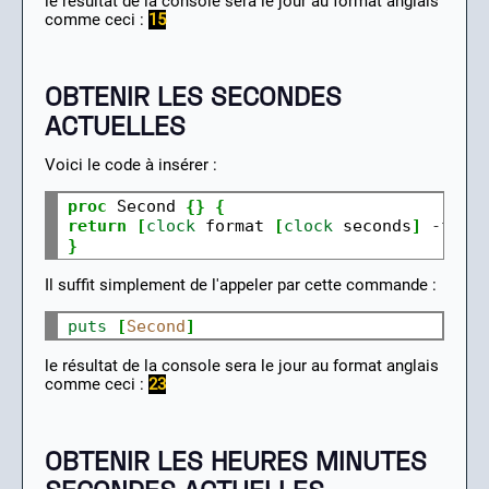
le résultat de la console sera le jour au format anglais
comme ceci :
15
OBTENIR LES SECONDES
ACTUELLES
Voici le code à insérer :
proc
 Second 
{}
{
return
[
clock
 format 
[
clock
 seconds
]
-
form
}
Il suffit simplement de l'appeler par cette commande :
puts
[
Second
]
le résultat de la console sera le jour au format anglais
comme ceci :
23
OBTENIR LES HEURES MINUTES