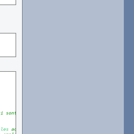
ci sont indexées à partir de 0
 les 
accolades. Cependant, \ 