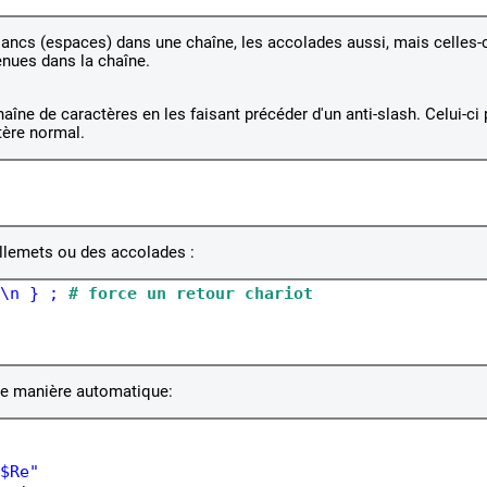
blancs (espaces) dans une chaîne, les accolades aussi, mais celles-c
enues dans la chaîne.
haîne de caractères en les faisant précéder d'un anti-slash. Celui-ci
tère normal.
illemets ou des accolades :
\n } ; 
# force un retour chariot
de manière automatique:
$Re"