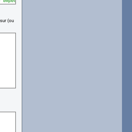
s empêchent.
sur (ou