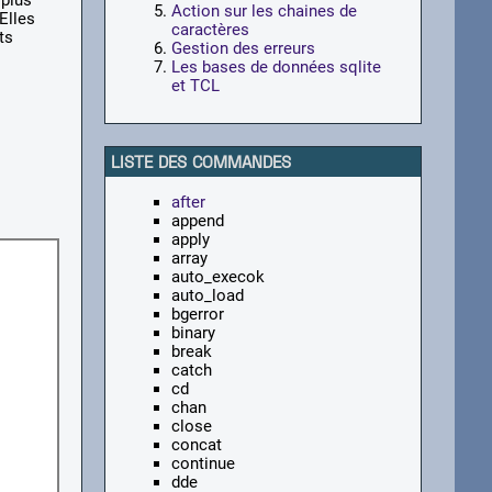
 plus
Action sur les chaines de
Elles
caractères
ts
Gestion des erreurs
Les bases de données sqlite
et TCL
LISTE DES COMMANDES
after
append
apply
array
auto_execok
auto_load
bgerror
binary
break
catch
cd
chan
close
concat
continue
dde