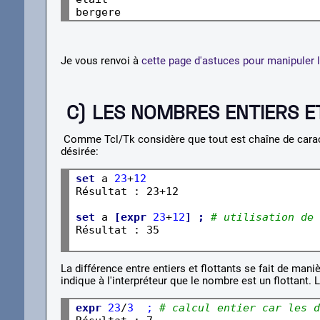
Je vous renvoi à
cette page d'astuces pour manipuler le
C) LES NOMBRES ENTIERS E
Comme Tcl/Tk considère que tout est chaîne de caractè
désirée:
set
 a 
23
+
12
Résultat : 23+
12
set
 a 
[expr
23
+
12
] ;
# utilisation de 
Résultat : 35

La différence entre entiers et flottants se fait de mani
indique à l'interpréteur que le nombre est un flottant.
expr
23
/
3  ; 
# calcul entier car les d