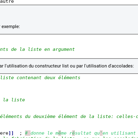
r exemple:
nts de la 
liste en argument
r l'utilisation du constructeur list ou par l'utilisation d'accolades:
liste contenant deux éléments
 la liste
éléments du deuxième élément de la 
liste: celles-
ere
]]
  ;
# 
donne le m
ê
me r
é
sultat qu
'
en utilisant