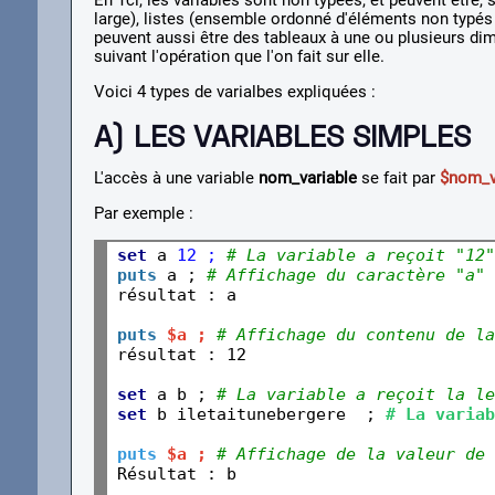
En Tcl, les variables sont non typées, et peuvent être
large), listes (ensemble ordonné d'éléments non typés 
peuvent aussi être des tableaux à une ou plusieurs di
suivant l'opération que l'on fait sur elle.
Voici 4 types de varialbes expliquées :
A) LES VARIABLES SIMPLES
L'accès à une variable
nom_variable
se fait par
$nom_v
Par exemple :
set
 a 
12 ; 
# La variable a reçoit "12"
puts
 a ; 
# Affichage du caractère "a"
résultat : a
puts
$a ; 
# Affichage du contenu de la
set
 a b ; 
# La variable a reçoit la le
set
 b iletaitunebergere  ; 
# La variab
puts
$a ; 
# Affichage de la valeur de 