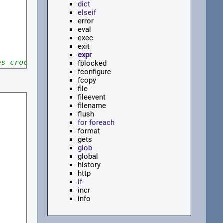
dict
elseif
error
eval
exec
exit
expr
es crochets sera expliqué plus loin
fblocked
fconfigure
fcopy
file
fileevent
filename
flush
for foreach
format
gets
glob
global
history
http
if
incr
info