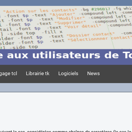
gage tcl
Librairie tk
Logiciels
News