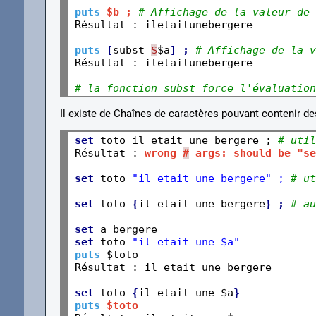
puts
$b ; 
# Affichage de la valeur de 
Résultat : iletaitunebergere
puts
[
subst 
$
$a
] ; 
# Affichage de la v
Résultat : iletaitunebergere
# la fonction subst force l'évaluation
Il existe de Chaînes de caractères pouvant contenir d
set
 toto il etait une bergere ; 
# util
Résultat : 
wrong 
#
 args: should be "se
set
 toto 
"il etait une bergere" ; 
# ut
set
 toto 
{
il etait une bergere
} ; 
# au
set
set
 toto 
"il etait une $a"
puts
 $toto

Résultat : il etait une bergere
set
 toto 
{
il etait une $a
}
puts
$toto