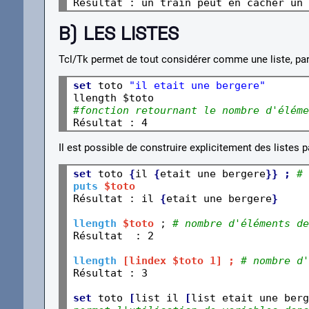
B) LES LISTES
Tcl/Tk permet de tout considérer comme une liste, pa
set
 toto 
"il etait une bergere"
#fonction retournant le nombre d'éléme
Résultat : 4
Il est possible de construire explicitement des listes pa
set
 toto 
{
il 
{
etait une bergere
}} ; 
# 
puts
$toto
Résultat : il 
{
etait une bergere
}
llength
$toto
 ; 
# nombre d'éléments de
llength
[lindex $toto 1] ; 
# nombre d'
Résultat : 3
set
 toto 
[
list il 
[
list etait une berg