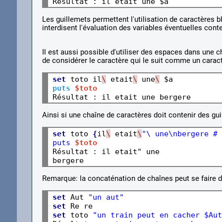
Les guillemets permettent l'utilisation de caractères 
interdisent l'évaluation des variables éventuelles cont
Il est aussi possible d'utiliser des espaces dans une c
de considérer le caractère qui le suit comme un carac
set
 toto il
\
 etait
\
 une
\
puts
$toto
Ainsi si une chaîne de caractères doit contenir des gu
set
 toto 
{
il
\
 etait
\
"\ une\nbergere # 
puts 
$toto
Résultat : il etait"
 une

Remarque: la concaténation de chaînes peut se faire 
set
 Aut 
"un aut"
set
set
 toto 
"un train peut en cacher $Aut