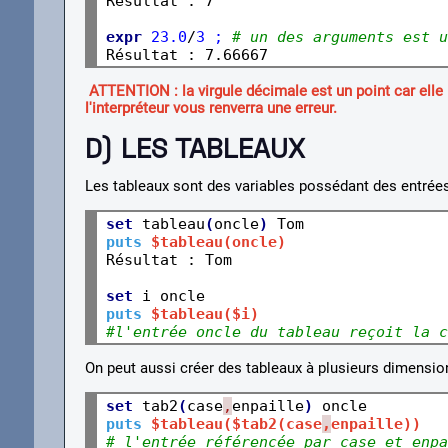
Résultat : 7
expr
23.0
/
3 ; 
# un des arguments est u
ATTENTION : la virgule décimale est un point car elle u
l'interpréteur vous renverra une erreur.
D) LES TABLEAUX
Les tableaux sont des variables possédant des entrées
set
 tableau
(
oncle
)
puts
$tableau(oncle)
Résultat : Tom
set
puts
$tableau($i)
#l'entrée oncle du tableau reçoit la c
On peut aussi créer des tableaux à plusieurs dimensio
set
 tab2
(
case
,
enpaille
)
puts
 $tableau($tab2(case
,
enpaille))
# l'entrée référencée par case et enpa