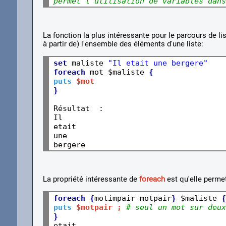
permet l'utilisation 
de variables dans
La fonction la plus intéressante pour le parcours de li
à partir de) l'ensemble des éléments d'une liste:
set
 maliste 
"Il etait une bergere"
foreach
 mot $maliste 
{
puts
$mot
}
Résultat  : 

Il

etait

une

La propriété intéressante de
foreach
est qu'elle permet 
foreach
{
motimpair motpair
}
 $maliste 
{
puts
$motpair ; 
# seul un mot sur deux
}
etait
