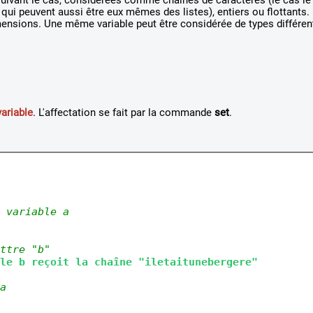
, suivant le cas, considérées comme chaînes de caractères (le cas le
qui peuvent aussi être eux mêmes des listes), entiers ou flottants. 
mensions. Une même variable peut être considérée de types différen
ariable
. L'affectation se fait par la commande
set
.
 variable a
ttre "b"
le b reçoit la chaîne "iletaitunebergere"
a