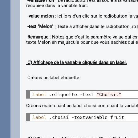
-variable fruit
: Le radiobutton est associé à la variable 
recopiée dans la variable fruit.
-value melon
: ici lors d'un clic sur le radiobutton la 
-text "Melon"
: Texte à afficher dans le radiobutton .rb
Remarque
: Notez que c'est le paramètre value qui est 
texte Melon en majuscule pour que vous sachiez qui e
C) Affichage de la variable cliquée dans un label.
Créons un label étiquette :
label
 .etiquette 
-
text 
"Choisi:"
Créons maintenant un label choisi contenant la variable
label
 .choisi 
-