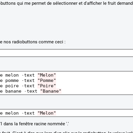
obuttons qui me permet de sélectionner et d'afficher le fruit demand
t de nos radiobuttons comme ceci :
e melon 
-
text 
"Melon"
e pomme 
-
text 
"Pomme"
e poire 
-
text 
"Poire"
e banane 
-
text 
"Banane"
e melon 
-
text 
"Melon"
 dans la fenêtre racine nommée '.'