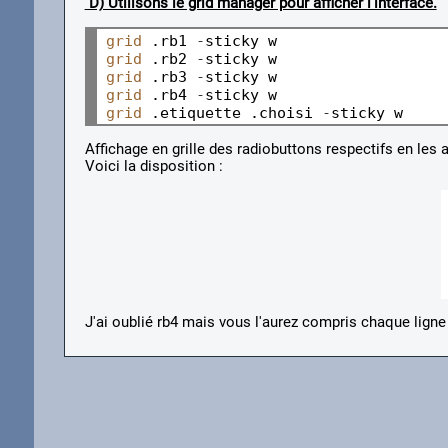
D) Utilisons le grid manager pour afficher l'interface.
grid
 .rb1 
-
grid
 .rb2 
-
grid
 .rb3 
-
grid
 .rb4 
-
grid
 .etiquette .choisi 
-
Affichage en grille des radiobuttons respectifs en les 
Voici la disposition :
J'ai oublié rb4 mais vous l'aurez compris chaque ligne 