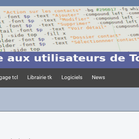
gage tcl
Librairie tk
Logiciels
News