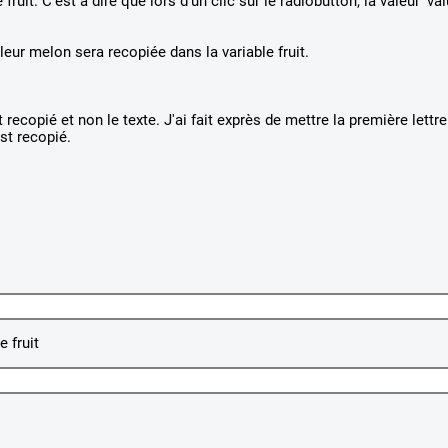
fruit. C'est à dire que lors d'un clic sur le radiobutton, la valeur 'val
valeur melon sera recopiée dans la variable fruit.
1
recopié et non le texte. J'ai fait exprès de mettre la première lettre
st recopié.
 fruit