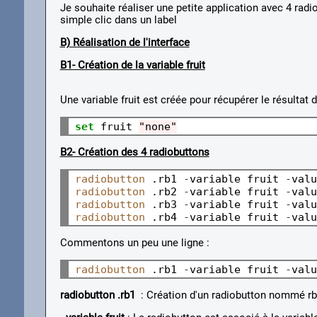
Je souhaite réaliser une petite application avec 4 radi
simple clic dans un label
B) Réalisation de l'interface
B1- Création de la variable fruit
Une variable fruit est créée pour récupérer le résulta
set
 fruit 
"none"
B2- Création des 4 radiobuttons
radiobutton
 .rb1 
-
variable fruit 
-
valu
radiobutton
 .rb2 
-
variable fruit 
-
valu
radiobutton
 .rb3 
-
variable fruit 
-
valu
radiobutton
 .rb4 
-
variable fruit 
-
valu
Commentons un peu une ligne :
radiobutton
 .rb1 
-
variable fruit 
-
valu
radiobutton .rb1
: Création d'un radiobutton nommé rb1