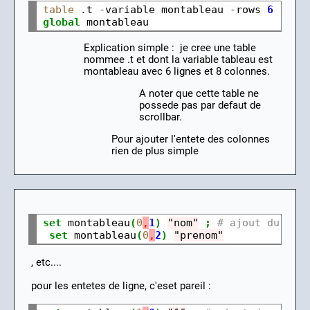
table
 .t 
-
variable montableau 
-
rows 
6
-
col
global
Explication simple : je cree une table
nommee .t et dont la variable tableau est
montableau avec 6 lignes et 8 colonnes.
A noter que cette table ne
possede pas par defaut de
scrollbar.
Pour ajouter l'entete des colonnes
rien de plus simple
set
 montableau
(
0
,
1
)
"nom"
;
# ajout du tex
set
 montableau
(
0
,
2
)
"prenom"
, etc....
pour les entetes de ligne, c'eset pareil :