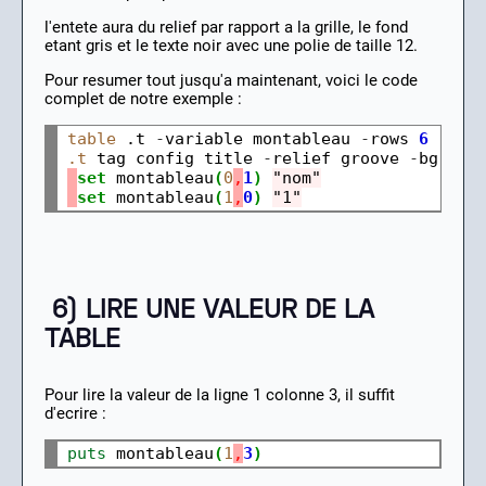
l'entete aura du relief par rapport a la grille, le fond
etant gris et le texte noir avec une polie de taille 12.
Pour resumer tout jusqu'a maintenant, voici le code
complet de notre exemple :
table
 .t 
-
variable montableau 
-
rows 
6
-
col
.t
 tag config title 
-
relief groove 
-
bg 
#
DF
set
 montableau
(
0
,
1
)
"nom"
set
 montableau
(
1
,
0
)
"1"
6) LIRE UNE VALEUR DE LA
TABLE
Pour lire la valeur de la ligne 1 colonne 3, il suffit
d'ecrire :
puts
 montableau
(
1
,
3
)