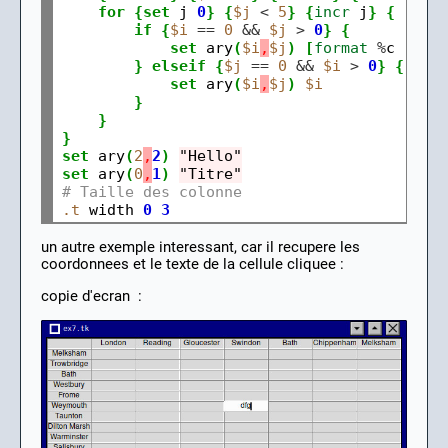
for
{set
 j 
0
}
{
$j
<
5
}
{
incr
 j
}
{
if
{
$i
==
0
&&
$j
>
0
}
{
set
 ary
(
$i
,
$j
)
[
format
%
c 
[exp
}
elseif
{
$j
==
0
&&
$i
>
0
}
{
set
 ary
(
$i
,
$j
)
$i
}
}
}
set
 ary
(
2
,
2
)
"Hello"
set
 ary
(
0
,
1
)
"Titre"
# Taille des colonne
.t
 width 
0
3
un autre exemple interessant, car il recupere les
coordonnees et le texte de la cellule cliquee :
copie d'ecran :