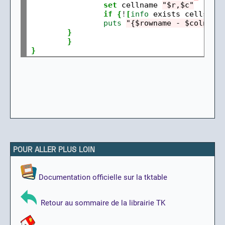
set
 cellname 
"$r,$c"
if
{
!
[
info
 exists cells
(
$c
puts
"{$rowname - $colname
}
}
}
POUR ALLER PLUS LOIN
Documentation officielle sur la tktable
Retour au sommaire de la librairie TK