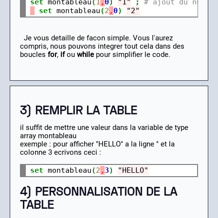
set
 montableau
(
1
,
0
)
"1"
;
# ajout du numer
set
 montableau
(
2
,
0
)
"2"
Je vous detaille de facon simple. Vous l'aurez
compris, nous pouvons integrer tout cela dans des
boucles
for
,
if
ou
while
pour simplifier le code.
3) REMPLIR LA TABLE
il suffit de mettre une valeur dans la variable de type
array montableau
exemple : pour afficher "HELLO" a la ligne " et la
colonne 3 ecrivons ceci :
set
 montableau
(
2
,
3
)
"HELLO"
4) PERSONNALISATION DE LA
TABLE