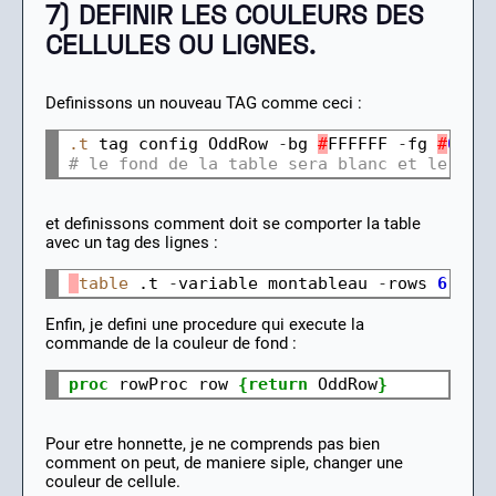
7) DEFINIR LES COULEURS DES
CELLULES OU LIGNES.
Definissons un nouveau TAG comme ceci :
.t
 tag config OddRow 
-
bg 
#
FFFFFF 
-
fg 
#
0000
# le fond de la table sera blanc et le tex
et definissons comment doit se comporter la table
avec un tag des lignes :
table
 .t 
-
variable montableau 
-
rows 
6
-
co
Enfin, je defini une procedure qui execute la
commande de la couleur de fond :
proc
 rowProc row 
{return
 OddRow
}
Pour etre honnette, je ne comprends pas bien
comment on peut, de maniere siple, changer une
couleur de cellule.