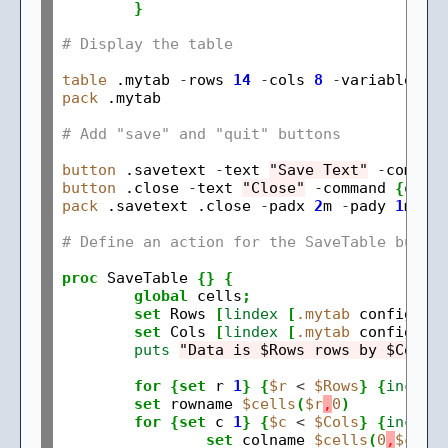
}
# Display the table
table
 .mytab 
-
rows 
14
-
cols 
8
-
pack
 .mytab

# Add "save" and "quit" buttons
button
 .savetext 
-
text 
"Save Text"
-
button
 .close 
-
text 
"Close"
-
command 
{
exit
pack
 .savetext .close 
-
padx 
2
m 
-
pady 
1
m 
-
si
# Define an action for the SaveTable butto
proc
 SaveTable 
{}
{
global
 cells
;
set
 Rows 
[
lindex
[
.mytab
 configure
set
 Cols 
[
lindex
[
.mytab
 configure
puts
"Data is $Rows rows by $Cols 
for
{set
 r 
1
}
{
$r
<
$Rows
}
{
incr
 r
set
 rowname 
$cells
(
$r
,
0
)
for
{set
 c 
1
}
{
$c
<
$Cols
}
{
incr
 c
set
 colname 
$cells
(
0
,
$c
)