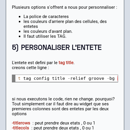
Plusieurs options s'offrent a nous pour personnaliser :
La police de caracteres
les couleurs d'arriere plan des cellules, des
entetes
les couleurs d'avant plan.
Il faut utiliser les TAG.
5) PERSONALISER L'ENTETE
L'entete est defini par le
tag title
.
creons cette ligne :
t
 tag config title 
-
relief groove 
-
bg 
#
DFD
si nous executons le code, rien ne change. pourquoi?
Tout simplement car il faut dire au widget que ses
premieres colonnes sont des entetes par les deux
options
-titlerows
: peut prendre deux etats , 0 ou 1
-titlecols
: peut prendre deux etats , 0 ou 1