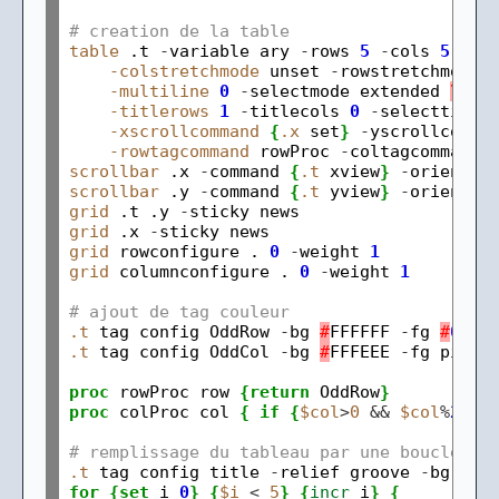
# creation de la table
table
 .t 
-
variable ary 
-
rows 
5
-
cols 
5
\
-colstretchmode
 unset 
-
rowstretchmode 
-multiline
0
-
selectmode extended 
\
-titlerows
1
-
titlecols 
0
-
selecttitle
-xscrollcommand
{
.x
 set
}
-
yscrollcomma
-rowtagcommand
 rowProc 
-
scrollbar
 .x 
-
command 
{
.t
 xview
}
-
scrollbar
 .y 
-
command 
{
.t
 yview
}
-
grid
 .t .y 
-
grid
 .x 
-
grid
 rowconfigure . 
0
-
weight 
1
grid
 columnconfigure . 
0
-
weight 
1
# ajout de tag couleur
.t
 tag config OddRow 
-
bg 
#
FFFFFF 
-
fg 
#
0000
.t
 tag config OddCol 
-
bg 
#
FFFEEE 
-
fg pink

proc
 rowProc row 
{return
 OddRow
}
proc
 colProc col 
{
if
{
$col
>
0
&&
$col
%
2
}
{
# remplissage du tableau par une boucle
.t
 tag config title 
-
relief groove 
-
bg 
#
DF
for
{set
 i 
0
}
{
$i
<
5
}
{
incr
 i
}
{