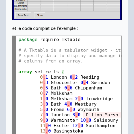
et le code complet de l'exemple :
package
 require Tktable

# A Tktable is a tabulator widget - it let
# specify data to display and manage in ro
# columns from an array.
array
 set cells 
{
0
,
1
 London 
0
,
2
 Reading

0
,
3
 Gloucester 
0
,
4
 Swindon

0
,
5
 Bath 
0
,
6
 Chippenham

0
,
7
 Melksham

1
,
0
 Melksham 
2
,
0
 Trowbridge

3
,
0
 Bath 
4
,
0
 Westbury

5
,
0
 Frome 
6
,
0
 Weymouth

7
,
0
 Taunton 
8
,
0
"Dilton Marsh"
9
,
0
 Warminster 
10
,
0
 Salisbury

11
,
0
 Exeter 
12
,
0
 Southampton

13
,
0
 Basingstoke
