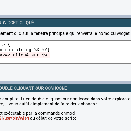
N WIDGET CLIQUÉ
ènement clic sur la fenêtre principale qui renverra le nomo du widge
1
>
 {

o containing 
%
X 
%
Y]

avez cliqué sur $w"
OUBLE CLIQUANT SUR SON ICONE
 script tcl tk en double cliquant sur son icone dans votre explorateu
re, il vous suffit simplement de faire deux choses :
ipt exécutable par la commande chmod
#!/usr/bin/wish
au début de votre script