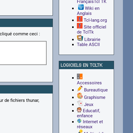
FrançaisTcl TK
Wiki en
Anglais
Tcl-lang.org
Site officiel
de TclTk
t cliqué comme ceci :
Librairie
Table ASCII
LOGICIELS EN TCLTK
Accessoires
Bureautique
Graphisme
r de fichiers thunar,
Jeux
Educatif,
enfance
Internet et
réseaux