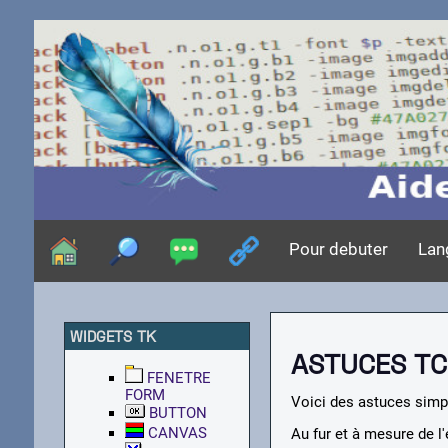
Pour debuter
Lan
WIDGETS TK
ASTUCES TC
FENETRE
FORM
Voici des astuces simp
BUTTON
CANVAS
Au fur et à mesure de l'