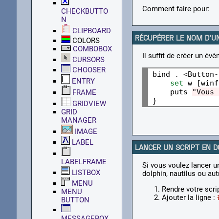
Comment faire pour:
CHECKBUTTO
N
CLIPBOARD
RÉCUPÉRER LE NOM D'U
COLORS
COMBOBOX
Il suffit de créer un év
CURSORS
CHOOSER
bind 
.
<
Button
-
ENTRY
set
 w [winf
    puts 
"Vous 
FRAME
GRIDVIEW
GRID
MANAGER
IMAGE
LABEL
LANCER UN SCRIPT EN D
LABELFRAME
Si vous voulez lancer un
LISTBOX
dolphin, nautilus ou aut
MENU
Rendre votre scr
MENU
Ajouter la ligne :
BUTTON
MESSAGEBOX